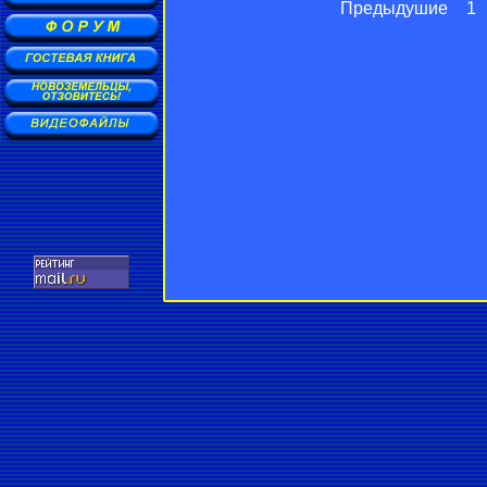
Предыдушие
1