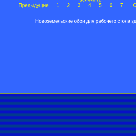
Предыдущие
1
2
3
4
5
6
7
С
Новоземельские обои для рабочего стола зд