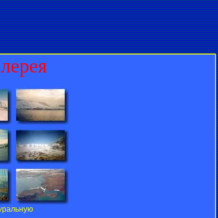
алерея
туральную