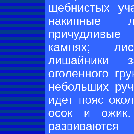
щебнистых уч
накипные л
причудливые
камнях; ли
лишайники з
оголенного гр
небольших руч
идет пояс око
осок и ожик.
развиваю