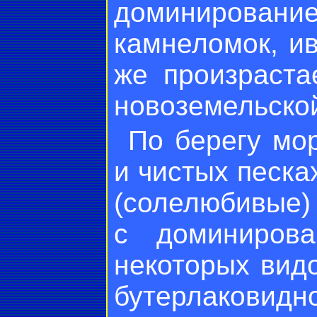
доминиров
камнеломок, ив
же произраста
новоземельской
По берегу мо
и чистых песк
(солелюбивые)
с доминирова
некоторых видо
бутерлаковидн