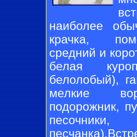
вс
наиболее обы
крачка, пом
средний и коро
белая куроп
белолобый), г
мелкие вор
подорожник, пу
песочни
песчанка).Вст