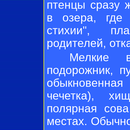
птенцы сразу 
в озера, где
стихии", пл
родителей, отк
Мелкие вор
подорожник, п
обыкновенная
чечетка), хи
полярная coвa
местах. Обычн