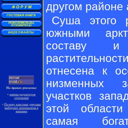
другом районе 
Суша этого 
южными аркт
составу и
растительно
отнесена к ос
низменных з
На правах рекламы:
участков запа
•
замена радиаторов
отопления
этой област
•
Почему классные девушки
выбирают минимализм в
макияже
самая бог