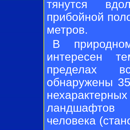
тянутся вд
прибойной пол
метров.
В природно
интересен т
пределах в
обнаружены 35
нехарактер
ландшафтов 
человека (стан