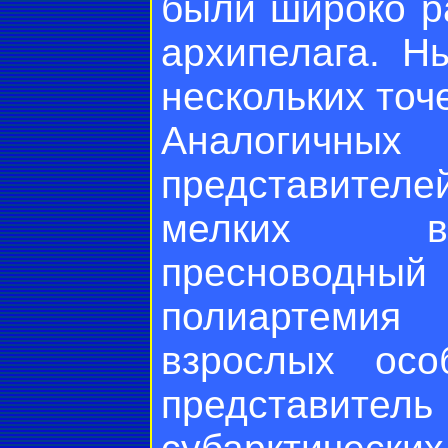
были широко р
архипелага. Н
нескольких точе
Аналогичн
представителе
мелких во
пресноводный
полиартемия
взрослых осо
представите