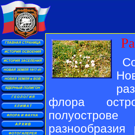
Ра
C
Но
ра
флора остр
полуострове
разнообразия