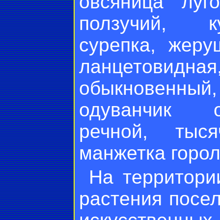
овсяница луг
ползучий, к
сурепка, жеру
ланцетовидная
обыкновенны
одуванчик о
речной, тыся
манжетка горол
На территори
растения посе