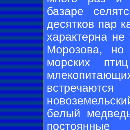
базаре селят
десятков пар к
характерна не
Морозова, но
морских пти
млекопитающи
встречают
новоземельски
белый медведь
постоянные 