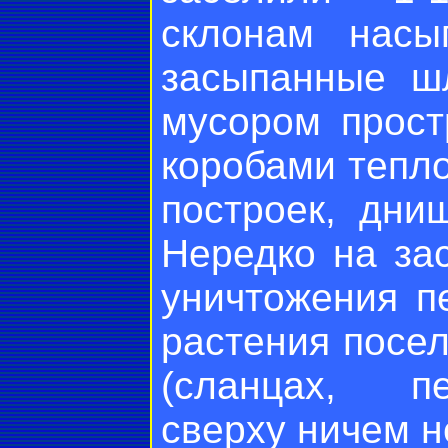
склонам насы
засыпанные шл
мусором прост
коробами тепло
построек, дни
Нередко на за
уничтожения п
растения посе
(сланцах, пе
сверху ничем н