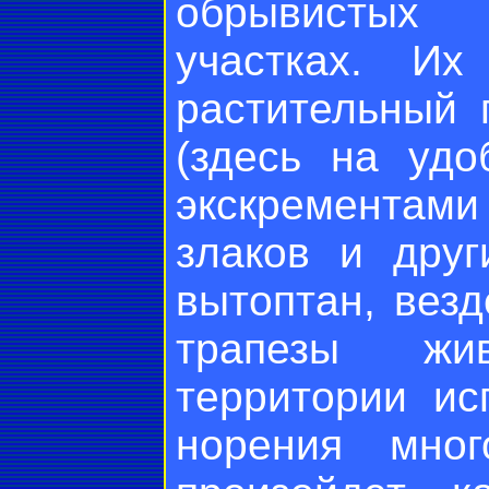
обрывистых
участках. Их
растительный 
(здесь на уд
экскрементами
злаков и друг
вытоптан, везд
трапезы жи
территории ис
норения мног