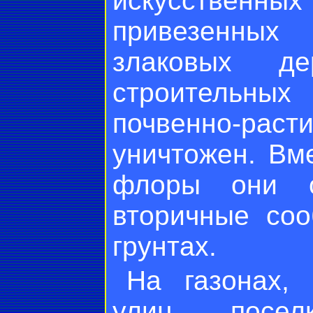
искусственных
привезенных
злаковых де
строительн
почвенно-ра
уничтожен. Вм
флоры они о
вторичные соо
грунтах.
На газонах,
улиц посел