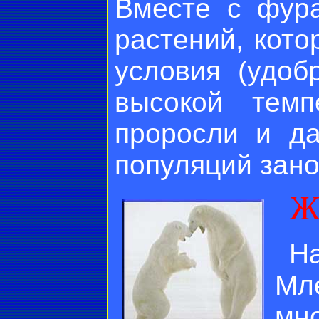
Вместе с фур
растений, кото
условия (удоб
высокой темп
проросли и д
популяций зано
Ж
Н
Мл
мн