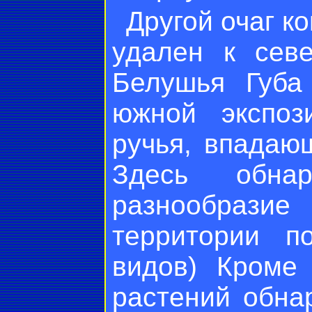
Другой очаг к
удален к сев
Белушья Губа
южной экспоз
ручья, впадаю
Здесь обна
разнообраз
территории п
видов) Кроме
растений обна