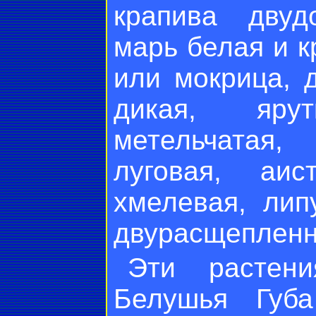
крапива двуд
марь белая и к
или мокрица, 
дикая, яру
метельчатая
луговая, аис
хмелевая, лип
двурасщепленн
Эти растен
Белушья Губ