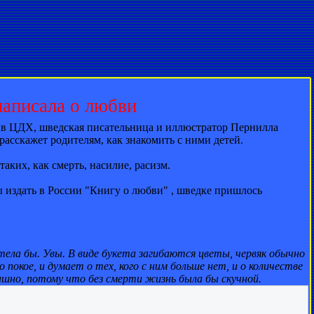
написала о любви
я в ЦДХ, шведская писательница и иллюстратор Пернилла
асскажет родителям, как знакомить с ними детей.
ких, как смерть, насилие, расизм.
 издать в России "Книгу о любви" , шведке пришлось
ела бы. Увы. В виде букета загибаются цветы, червяк обычно
о покое, и думает о тех, кого с ним больше нет, и о количестве
ашно, потому что без смерти жизнь была бы скучной.