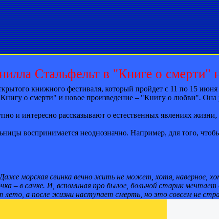
нилла Стальфельт в "Книге о смерти" 
крытого книжного фестиваля, который пройдет с 11 по 15 июн
нигу о смерти" и новое произведение – "Книгу о любви". Она р
но и интересно рассказывают о естественных явлениях жизни, та
ьницы воспринимается неоднозначно. Например, для того, чтобы
аже морская свинка вечно жить не может, хотя, наверное, хот
очка – в сачке. И, вспоминая про былое, больной старик мечтает 
т лето, а после жизни наступает смерть, но это совсем не стр