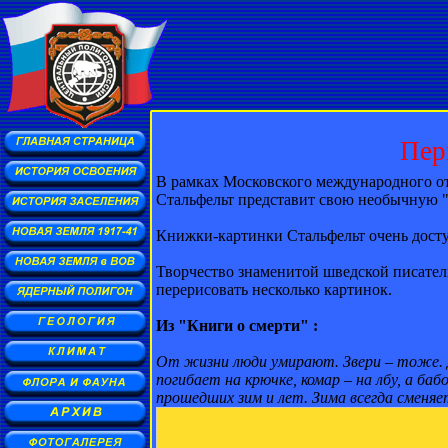
Пер
В рамках Московского международного от
Стальфельт представит свою необычную "К
Книжки-картинки Стальфельт очень доступ
Творчество знаменитой шведской писател
перерисовать несколько картинок.
Из "Книги о смерти" :
От жизни люди умирают. Звери – тоже. Д
погибает на крючке, комар – на лбу, а баб
прошедших зим и лет. Зима всегда сменяе