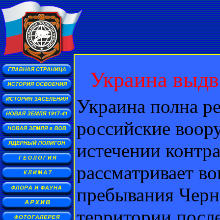
Украина выдв
Украина полна р
российские воор
истечении контра
рассматривает во
пребывания Черн
территории после