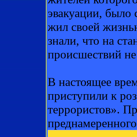
эвакуации, было
жил своей жизнь
знали, что на ст
происшествий не
В настоящее вре
приступили к ро
террористов». П
преднамеренного