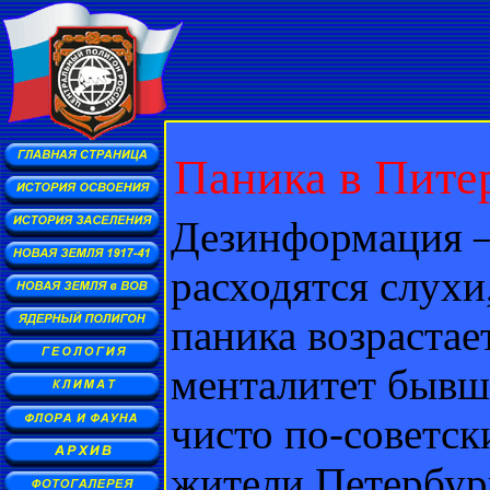
Паника в Пите
Дезинформация –
расходятся слухи
паника возрастае
менталитет бывши
чисто по-советск
жители Петербур