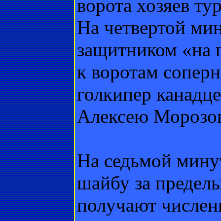
ворота хозяев ту
На четвертой ми
защитником «на 
к воротам соперн
голкипер канадце
Алексею Морозову
На седьмой мину
шайбу за предел
получают числен