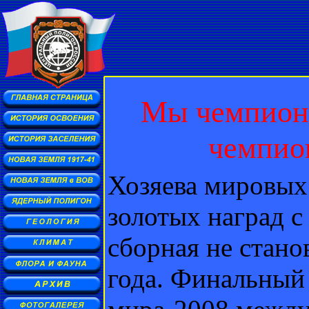
Мы чемпионы
чемпио
Хозяева мировых 
золотых наград с
сборная не стано
года. Финальный