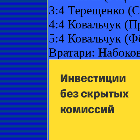
3:4 Терещенко (С
4:4 Ковальчук (П
5:4 Ковальчук (Ф
Вратари: Набоков