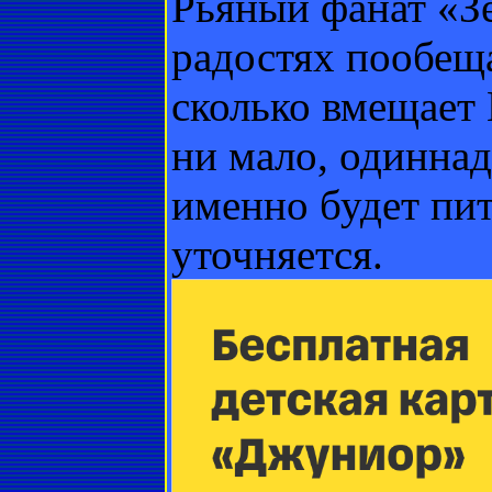
Рьяный фанат «З
радостях пообеща
сколько вмещает 
ни мало, одиннад
именно будет пи
уточняется.