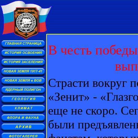
В честь побед
вып
Страсти вокруг п
«Зенит» - «Глазг
еще не скоро. С
были предъявлен