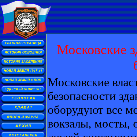
Московские з
Московские влас
безопасности зд
оборудуют все м
вокзалы, мосты, 