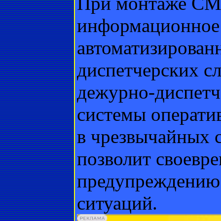
При монтаже СМИ
информационное 
автоматизирован
диспетчерских с
дежурно-диспетч
системы операти
в чрезвычайных 
позволит своевр
предупреждению
ситуаций.