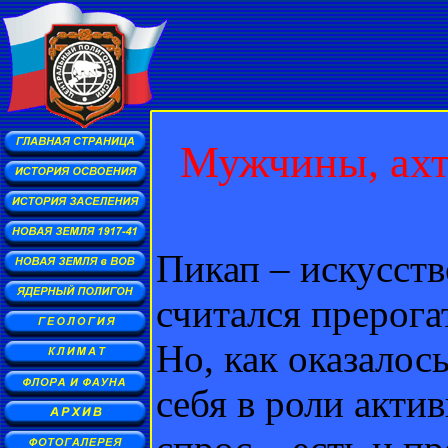
Мужчины, ахт
Пикап – искусств
считался прерог
Но, как оказалос
себя в роли акти