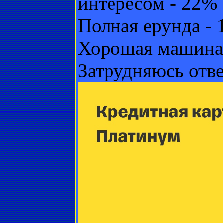
интересом - 22%
Полная ерунда -
Хорошая машина
Затрудняюсь отве