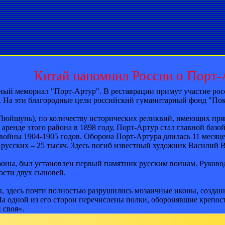
Китай напомнил России о Порт-
ный мемориал "Порт-Артур". В реставрации примут участие росс
 На эти благородные цели российский гуманитарный фонд "Поко
юйшунь), по количеству исторических реликвий, имеющих прям
аренде этого района в 1898 году, Порт-Артур стал главной базой
 войны 1904-1905 годов. Оборона Порт-Артура длилась 11 месяц
, русских – 25 тысяч. Здесь погиб известный художник Василий 
ороны, был установлен первый памятник русским воинам. Руков
ости двух сыновей.
н, здесь почти полностью разрушились мозаичные иконы, создан
На одной из его сторон перечислены полки, оборонявшие крепост
 своя».