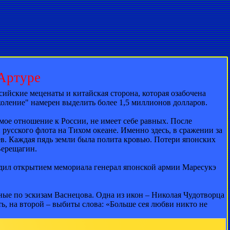
Артуре
ийские меценаты и китайская сторона, которая озабочена
ление" намерен выделить более 1,5 миллионов долларов.
ое отношение к России, не имеет себе равных. После
 русского флота на Тихом океане. Именно здесь, в сражении за
ев. Каждая пядь земли была полита кровью. Потери японских
Верещагин.
одил открытием мемориала генерал японской армии Маресукэ
ные по эскизам Васнецова. Одна из икон – Николая Чудотворца
ь, на второй – выбиты слова: «Больше сея любви никто не