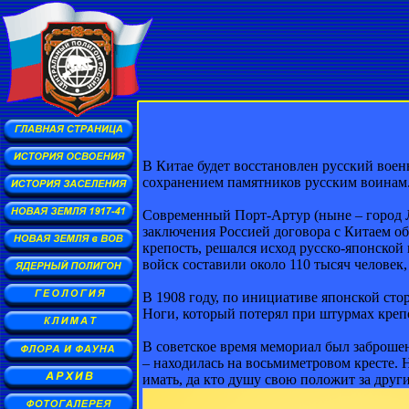
В Китае будет восстановлен русский воен
сохранением памятников русским воинам.
Современный Порт-Артур (ныне – город Л
заключения Россией договора с Китаем об 
крепость, решался исход русско-японской
войск составили около 110 тысяч человек
В 1908 году, по инициативе японской ст
Ноги, который потерял при штурмах креп
В советское время мемориал был заброше
– находилась на восьмиметровом кресте. 
имать, да кто душу свою положит за други