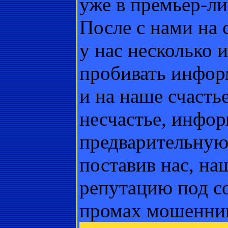
уже в премьер-ли
После с нами на 
у нас несколько 
пробивать инфор
и на наше счасть
несчастье, инфор
предварительну
поставив нас, на
репутацию под с
промах мошенни