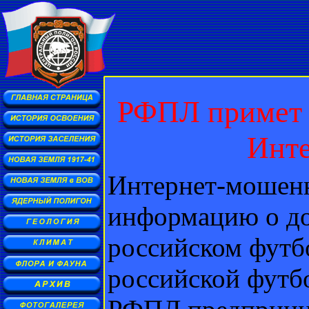
РФПЛ примет 
Инт
Интернет-мошенн
информацию о до
российском футбо
российской футб