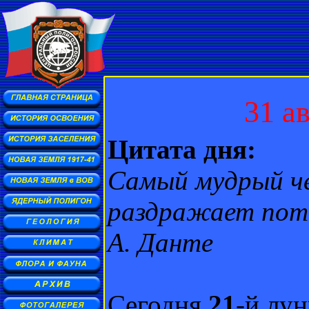
31 а
Цитата дня:
Самый мудрый че
раздражает поте
А. Данте
Сегодня
21
-й лун