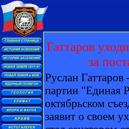
Гаттаров уходи
за пос
Руслан Гаттаров 
партии "Единая Ро
октябрьском съе
заявит о своем у