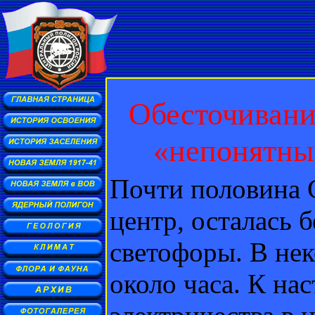
Обесточивани
«непонятны
Почти половина 
центр, осталась б
светофоры. В нек
около часа. К на