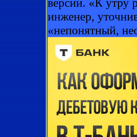
версии. «К утру 
инженер, уточнив
«непонятный, не