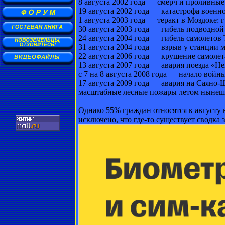
8 августа 2002 года — смерч и проливные
19 августа 2002 года — катастрофа военн
1 августа 2003 года — теракт в Моздоке:
30 августа 2003 года — гибель подводной
24 августа 2004 года — гибель самолетов 
31 августа 2004 года — взрыв у станции 
22 августа 2006 года — крушение самоле
13 августа 2007 года — авария поезда «Не
с 7 на 8 августа 2008 года — начало вой
17 августа 2009 года — авария на Саяно
масштабные лесные пожары летом нынешне
Однако 55% граждан относятся к августу 
исключено, что где-то существует сводка