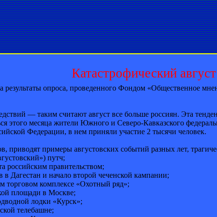
Катастрофический август
 результаты опроса, проведенного Фондом «Общественное мнен
едствий — таким считают август все больше россиян. Эта тенде
ся этого месяца жители Южного и Северо-Кавказского федераль
сийской Федерации, в нем приняли участие 2 тысячи человек.
в, приводят примеры августовских событий разных лет, трагиче
вгустовский») путч;
та российским правительством;
в в Дагестан и начало второй чеченской кампании;
ом торговом комплексе «Охотный ряд»;
кой площади в Москве;
одводной лодки «Курск»;
ской телебашне;