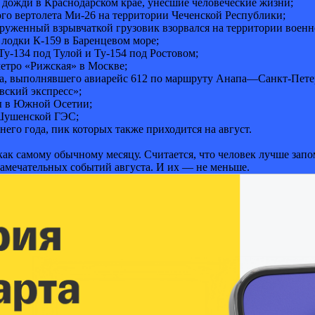
 дожди в Краснодарском крае, унесшие человеческие жизни;
ого вертолета Ми-26 на территории Чеченской Республики;
 груженный взрывчаткой грузовик взорвался на территории военн
 лодки К-159 в Баренцевом море;
Ту-134 под Тулой и Ту-154 под Ростовом;
метро «Рижская» в Москве;
та, выполнявшего авиарейс 612 по маршруту Анапа—Санкт-Петер
вский экспресс»;
ны в Южной Осетии;
-Шушенской ГЭС;
го года, пик которых также приходится на август.
как самому обычному месяцу. Считается, что человек лучше запо
 замечательных событий августа. И их — не меньше.