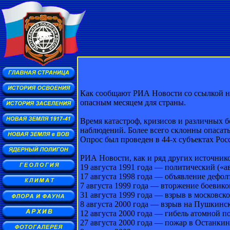
Как сообщают РИА Новости со ссылкой на
опасным месяцем для страны.
Время катастроф, кризисов и различных б
наблюдений. Более всего склонны опасать
Опрос был проведен в 44-х субъектах Рос
РИА Новости, как и ряд других источнико
19 августа 1991 года — политический («а
17 августа 1998 года — объявление дефол
7 августа 1999 года — вторжение боевико
31 августа 1999 года — взрыв в московск
8 августа 2000 года — взрыв на Пушкинс
12 августа 2000 года — гибель атомной п
27 августа 2000 года — пожар в Останкин