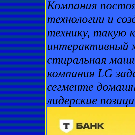
Компания посто
технологии и со
технику, такую к
интерактивный х
стиральная маши
компания LG зад
сегменте домашн
лидерские позици