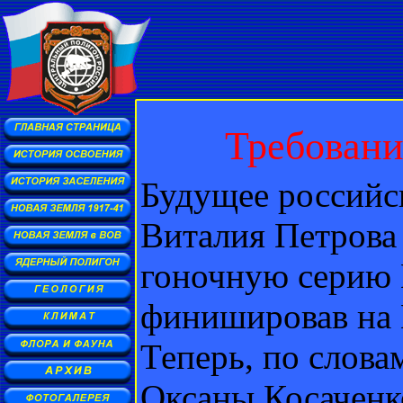
Требовани
Будущее российс
Виталия Петрова
гоночную серию 
финишировав на 
Теперь, по слов
Оксаны Косаченко