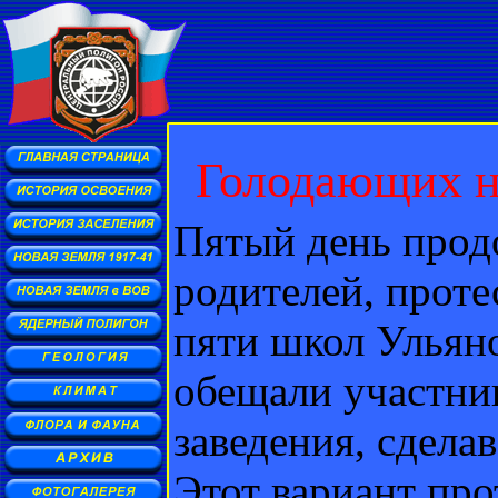
Голодающих не
Пятый день прод
родителей, прот
пяти школ Ульяно
обещали участни
заведения, сдела
Этот вариант про