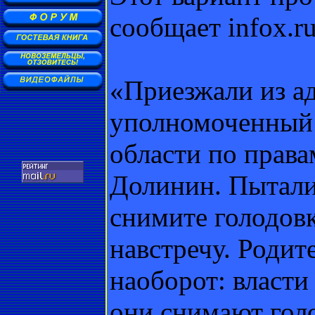
сообщает infox.ru
«Приезжали из а
уполномоченный 
области по права
Долинин. Пытали
снимите голодовк
навстречу. Родит
наоборот: власти
они снимают голо