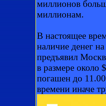
миллионов больш
миллионам.
В настоящее вре
наличие денег на
предъявил Москве
в размере около 
погашен до 11.00
времени иначе тр