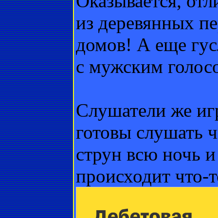
Оказывается, от
из деревянных п
домов! А еще гу
с мужским голосо
Слушатели же игр
готовы слушать ч
струн всю ночь и
происходит что-