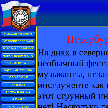
Петербур
На днях в северн
необычный фестив
музыканты, игра
инструменте как 
этот струнный ин
нет! Несколько д