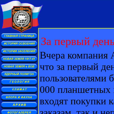
За первый день
Вчера компания 
что за первый д
пользователями 
000 планшетных 
входят покупки 
заказам, так и н