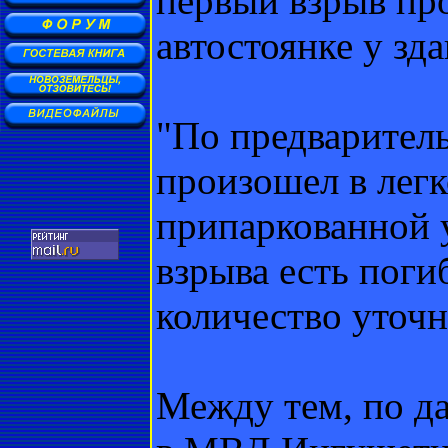
первый взрыв про
автостоянке у зд
"По предварител
произошел в лег
припаркованной у
взрыва есть поги
количество уточня
Между тем, по д