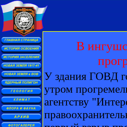
В ингушс
прог
У здания ГОВД г
утром прогремел
агентству "Инте
правоохранитель