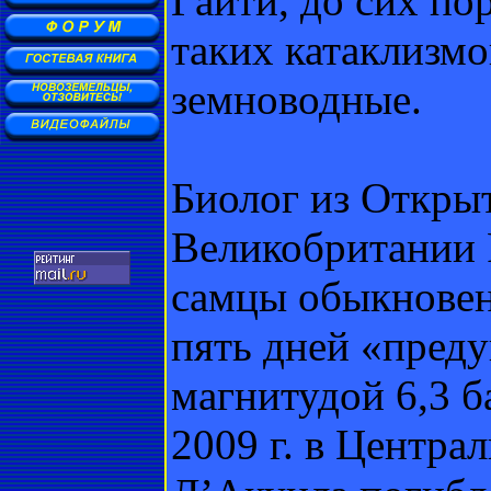
Гаити, до сих по
таких катаклизм
земноводные.
Биолог из Откры
Великобритании Р
самцы обыкновен
пять дней «пред
магнитудой 6,3 б
2009 г. в Центра