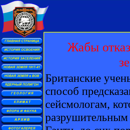
Жабы отказ
з
Британские учен
способ предсказ
сейсмологам, кот
разрушительным 