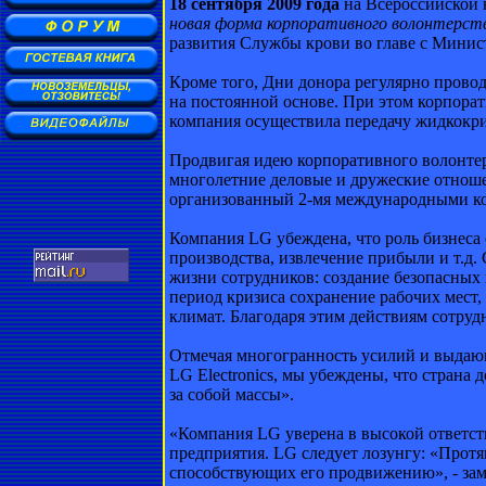
18 сентября 2009 года
на Всероссийской 
новая форма корпоративного волонтерст
развития Службы крови во главе с Минис
Кроме того, Дни донора регулярно проводя
на постоянной основе. При этом корпора
компания осуществила передачу жидкокри
Продвигая идею корпоративного волонтерс
многолетние деловые и дружеские отноше
организованный 2-мя международными ко
Компания LG убеждена, что роль бизнеса 
производства, извлечение прибыли и т.д.
жизни сотрудников: создание безопасных
период кризиса сохранение рабочих мест
климат. Благодаря этим действиям сотру
Отмечая многогранность усилий и выдающ
LG Electronics, мы убеждены, что страна
за собой массы».
«Компания LG уверена в высокой ответст
предприятия. LG следует лозунгу: «Прот
способствующих его продвижению», - зам