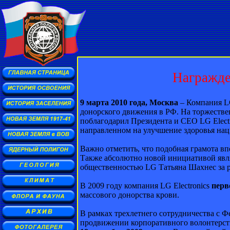
Награжден
9 марта 2010 года, Москва
– Компания LG
донорского движения в РФ. На торжестве
поблагодарил Президента и CEO LG Electr
направленном на улучшение здоровья нац
Важно отметить, что подобная грамота вп
Также абсолютно новой инициативой явля
общественностью LG Татьяна Шахнес за р
В 2009 году компания LG Electronics
перв
массового донорства крови.
В рамках трехлетнего сотрудничества с 
продвижении корпоративного волонтерств