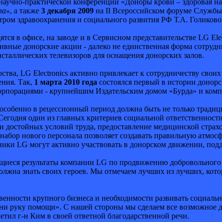
научно-практической конференции «Доноры крови – здоровая н
ва»
, а также
3 декабря 2009
на II Всероссийском форуме Службы
тром здравоохранения и социального развития РФ Т.А. Голиково
тся в офисе, на заводе и в Сервисном представительстве LG Ele
тивные донорские акции - далеко не единственная форма сотруд
сталлических телевизоров для оснащения донорских залов.
тва, LG Electronics активно привлекает к сотрудничеству сво
ния. Так,
1 марта 2010 года
состоялся первый в истории донорс
рпорациями - крупнейшим Издательским домом «Бурда» и компан
особенно в рецессионный период должна быть не только традицио
 Сегодня один из главных критериев социальной ответственности
 и достойных условий труда, предоставление медицинской страх
, набор нового персонала позволяет создавать правильную атмо
дники LG могут активно участвовать в донорском движении, по
иеся результаты компании LG по продвижению добровольного д
 должна знать своих героев. Мы отмечаем лучших из лучших, ко
венности крупного бизнеса и необходимости развивать социал
яни руку помощи». С нашей стороны мы сделаем все возможное 
етил г-н Ким в своей ответной благодарственной речи.