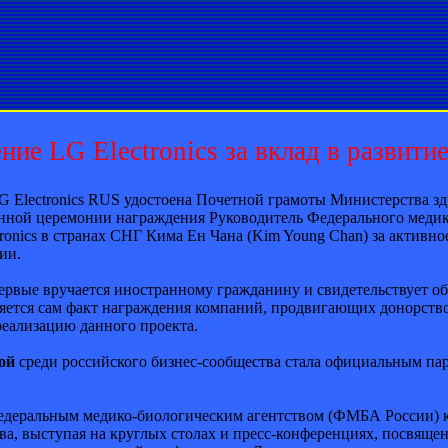
ие LG Electronics за вклад в развити
 Electronics RUS удостоена Почетной грамоты Министерства здр
нной церемонии награждения Руководитель Федерального медик
onics в странах СНГ Кима Ен Чана (Kim Young Chan) за активно
ии.
ервые вручается иностранному гражданину и свидетельствует об
ется сам факт награждения компаний, продвигающих донорство.
еализацию данного проекта.
ой
среди российского бизнес-сообщества стала официальным па
Федеральным медико-биологическим агентством (ФМБА России) ко
а, выступая на круглых столах и пресс-конференциях, посвящен