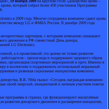
ация»,
19 ноября 2009
на круглом столе
«Донорство крови –
 крови, который собрал более 450 участников Программы
й.
ctronics в 2009 году. Многие сотрудники компании сдают кровь
ничества между LG и ФМБА России. В декабре 2009 года
их авторитетных партнеров, с которыми компанию связывают
кого движения в РФ совместный День донора,
ией LG Electronics.
нной, а и проактивной: это далеко не только развитие
 работодателя – пропаганда и поддержание здорового образа
овки, организация спортивных мероприятий и проч. Именно в
сферу в коллективе и поддерживать оптимальный моральный
ддерживая и развивая социальные инициативы компании.
онорства, В.В. Уйба сказал: «Сегодня, награждая компанию
торые своей энергией, инициативой и личным участием повели
ьные программы в странах, где функционируют масштабные
для развития донорского движения и расширения инициатив,