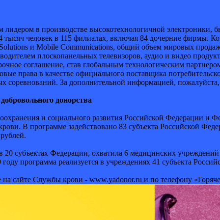
ым лидером в производстве высокотехнологичной электроники, б
4 тысяч человек в 115 филиалах, включая 84 дочерние фирмы. Ко
ss Solutions и Mobile Communications, общий объем мировых прод
изводителем плоскопанельных телевизоров, аудио и видео проду
очное соглашение, став глобальным технологическим партнером
вые права в качестве официального поставщика потребительск
х соревнований. За дополнительной информацией, пожалуйста, о
 добровольного донорства
оохранения и социального развития Российской Федерации и Фе
рови. В программе задействовано 83 субъекта Российской Феде
 рублей.
 в 20 субъектах Федерации, охватила 6 медицинских учреждени
 году программа реализуется в учреждениях 41 субъекта Росси
а сайте Службы крови - www.yadonor.ru и по телефону «Горячей