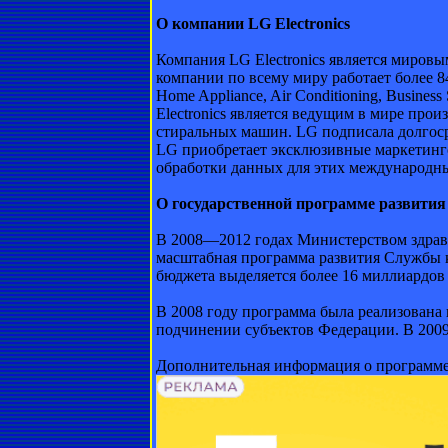
О компании LG Electronics
Компания LG Electronics является миров
компании по всему миру работает более 8
Home Appliance, Air Conditioning, Busine
Electronics является ведущим в мире про
стиральных машин. LG подписала долгоср
LG приобретает эксклюзивные маркетинго
обработки данных для этих международны
О государственной программе развития
В 2008—2012 годах Министерством здрав
масштабная программа развития Службы к
бюджета выделяется более 16 миллиардов
В 2008 году программа была реализована
подчинении субъектов Федерации. В 2009
Дополнительная информация о программе н