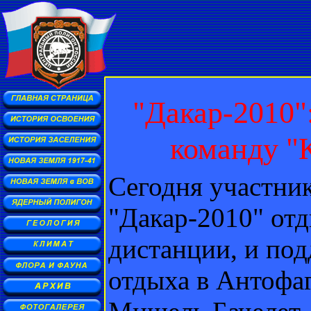
"Дакар-2010"
команду "
Сегодня участни
"Дакар-2010" от
дистанции, и под
отдыха в Антофа