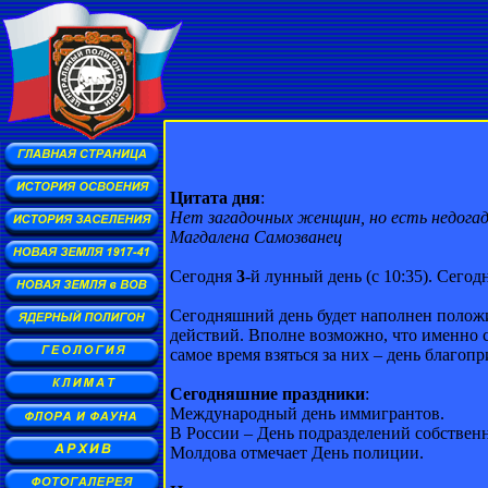
Цитата дня
:
Нет загадочных женщин, но есть недога
Магдалена Самозванец
Сегодня
3
-й лунный день (с 10:35). Сегод
Сегодняшний день будет наполнен положи
действий. Вполне возможно, что именно с
самое время взяться за них – день благо
Сегодняшние праздники
:
Международный день иммигрантов.
В России – День подразделений собствен
Молдова отмечает День полиции.