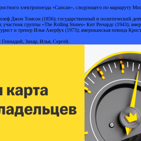
оростного электропоезда «Сапсан», следующего по маршруту Мос
озеф Джон Томсон (1856); государственный и политический деят
участник группы «The Rolling Stones» Кит Ричардс (1943); ам
гурист и тренер Илья Авербух (1973); американская певица Крист
: Геннадий, Захар, Илья, Сергей.