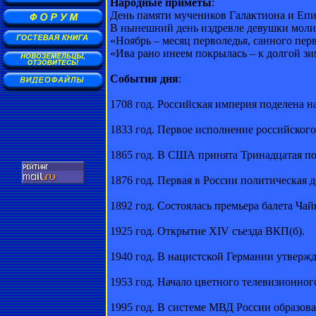
Народные приметы
:
День памяти мучеников Галактиона и Еп
В нынешний день издревле девушки моли
«Ноябрь – месяц перволедья, санного пер
«Ива рано инеем покрылась – к долгой зи
События дня
:
1708 год. Российская империя поделена н
1833 год. Первое исполнение российского
1865 год. В США принята Тринадцатая по
1876 год. Первая в России политическая 
1892 год. Состоялась премьера балета Ча
1925 год. Открытие XIV съезда ВКП(б).
1940 год. В нацистской Германии утвержд
1953 год. Начало цветного телевизионног
1995 год. В системе МВД России образов