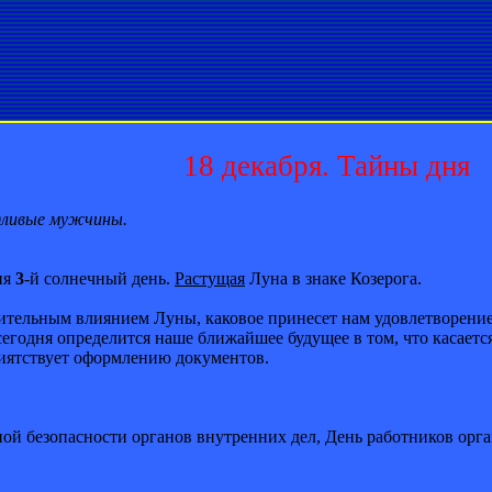
18 декабря. Тайны дня
дливые мужчины.
ня
3
-й солнечный день.
Растущая
Луна в знаке Козерога.
тельным влиянием Луны, каковое принесет нам удовлетворение,
егодня определится наше ближайшее будущее в том, что касается
приятствует оформлению документов.
ной безопасности органов внутренних дел, День работников орг