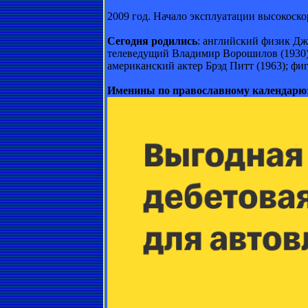
2009 год. Начало эксплуатации высокоск
Сегодня родились
: английский физик Дж
телеведущий Владимир Ворошилов (1930); 
американский актер Брэд Питт (1963); фи
Именины по православному календарю