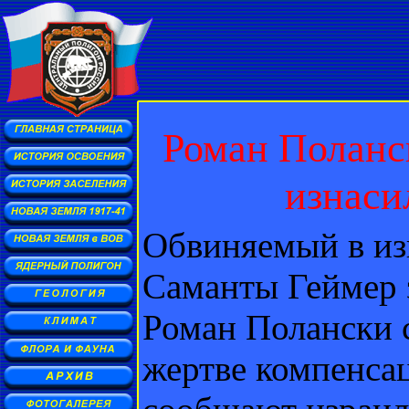
Роман Поланск
изнаси
Обвиняемый в из
Саманты Геймер 
Роман Полански 
жертве компенса