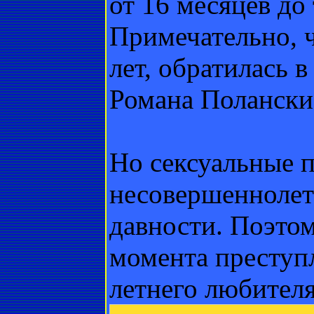
от 16 месяцев до
Примечательно, ч
лет, обратилась 
Романа Полански
Но сексуальные 
несовершеннолет
давности. Поэтом
момента преступл
летнего любителя