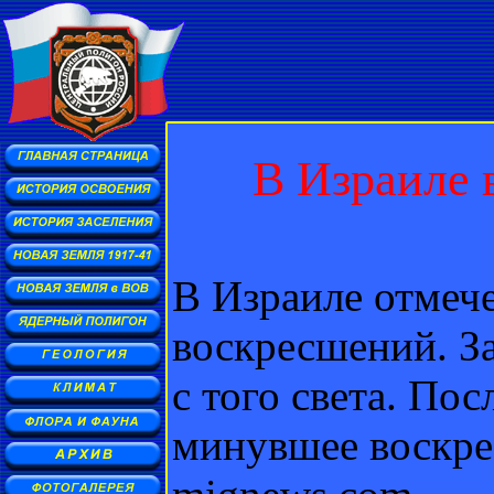
В Израиле 
В Израиле отмеч
воскресшений. За
с того света. По
минувшее воскре