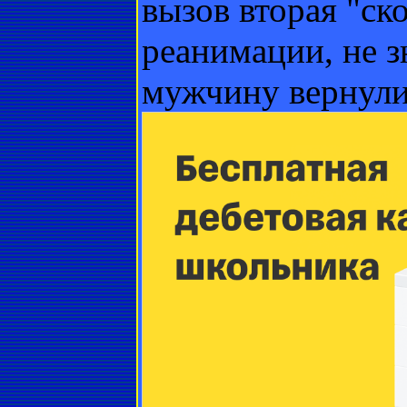
вызов вторая "ск
реанимации, не зн
мужчину вернули 