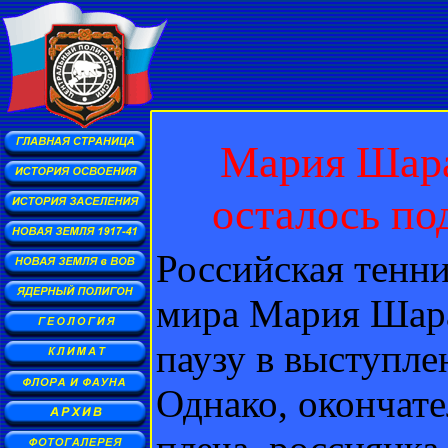
Мария Шара
осталось по
Российская тенни
мира Мария Шара
паузу в выступл
Однако, окончате