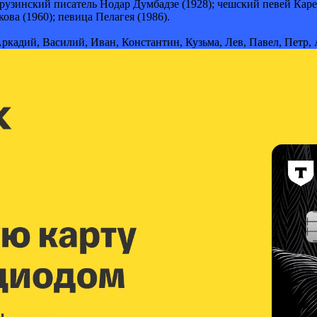
грузинский писатель Нодар Думбадзе (1928); чешский певей Кар
ва (1960); певица Пелагея (1986).
кадий, Василий, Иван, Константин, Кузьма, Лев, Павел, Петр,