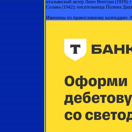
итальянский актер Лино Вентура (1919); 
Солана (1942); писательница Полина Дашко
Именины по православному календарю: Ар