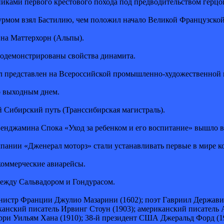
иками первого крестового похода под предводительством герцо
урмом взял Бастилию, чем положил начало Великой Французско
 на Маттерхорн (Альпы).
родемонстрированы свойства динамита.
ыл представлен на Всероссийской промышленно-художественной
о выходным днем.
й Сибирский путь (Транссибирская магистраль).
Бенджамина Спока «Уход за ребенком и его воспитание» вышло в 
мпании «Дженерал моторз» стали устанавливать первые в мире 
оммерческие авиарейсы.
между Сальвадором и Гондурасом.
нистр Франции Джулио Мазарини (1602); поэт Гавриил Державин
канский писатель Ирвинг Стоун (1903); американский писатель 
рри Уильям Хана (1910); 38-й президент США Джеральд Форд (1