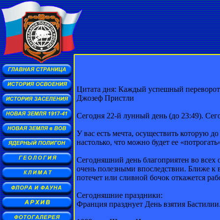
Цитата дня: Каждый успешный переворот
Джозеф Пристли
Сегодня 22-й лунный день (до 23:49). Се
У вас есть мечта, осуществить которую д
настолько, что можно будет ее «потрогать»
Сегодняшний день благоприятен во всех 
очень полезными впоследствии. Ближе к в
потечет или сливной бочок откажется рабо
Сегодняшние праздники:
Франция празднует День взятия Бастилии