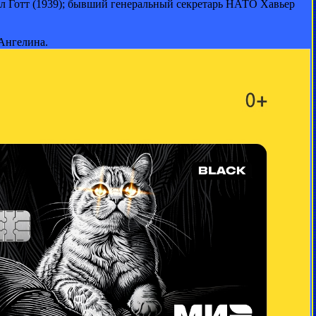
ел Готт (1939); бывший генеральный секретарь НАТО Хавьер
 Ангелина.