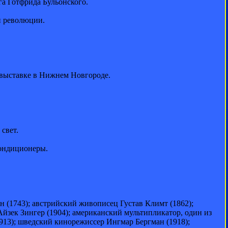
га Готфрида Бульонского.
й революции.
 выставке в Нижнем Новгороде.
свет.
кондиционеры.
 (1743); австрийский живописец Густав Климт (1862);
Айзек Зингер (1904); американский мультипликатор, один из
913); шведский кинорежиссер Ингмар Бергман (1918);