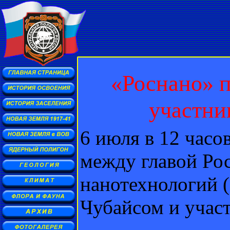
«Роснано» 
участни
6 июля в 12 часо
между главой Ро
нанотехнологий
Чубайсом и учас