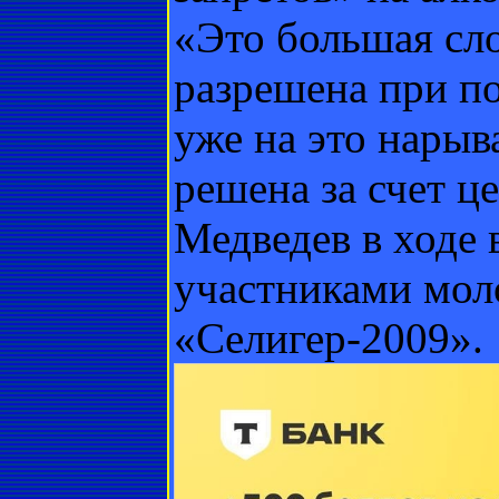
«Это большая сло
разрешена при п
уже на это нарыв
решена за счет ц
Медведев в ходе
участниками мол
«Селигер-2009».