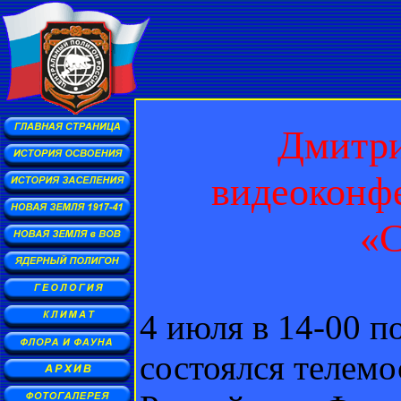
Дмитри
видеоконф
«С
4 июля в 14-00 п
состоялся телем