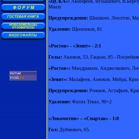
«ЦСКА»:
Акинфеев, Игнашевич, В.Березу
Маазу
Предупреждения:
Шишкин, Леилтон, Маа
Удаление:
Щенников, 81
«Ростов» - «Зенит» - 2:1
Голы:
Акимов, 53, Гацкан, 85 - Погребняк
«Ростов»:
Мандрыкин, Анджелкович, Ленги
«Зенит»:
Малафеев, Анюков, Мейра, Крижа
Предупреждения:
Рожков, Астафьев, Кри
Удаление:
Фатих Текке, 90+2
«Локомотив» – «Спартак» - 1:0
Гол:
Дуймович, 65.