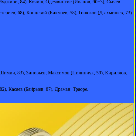
Муджири, 84), Кочиш, Одемвингие (Иванов, 90+3), Сычев.
ериев, 68), Концевой (Бикмаев, 58), Гошоков (Дзахмишев, 73).
(Шимич, 83), Зиновьев, Максимов (Пилипчук, 59), Кириллов,
2), Касаев (Байрыев, 87), Драман, Траоре.