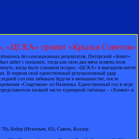
у», «ЦСКА» громит «Крылья Советов»
обошлось без сенсационных результатов. Питерский «Зенит»
л забит с пенальти, тогда как свои два мяча хозяева поля
 минуте, когда было слишком поздно. «ЦСКА» в выездном матче
мах. В первом свой единственный результативный удар
ледний гол они забивали будучи в меньшинстве, после
кромным «Спартаком» из Нальчика. Единственный гол в игре
ь представители низшей части турнирной таблицы – «Химки» и
0), Бобер (Игнатьев, 83), Савин, Коллер