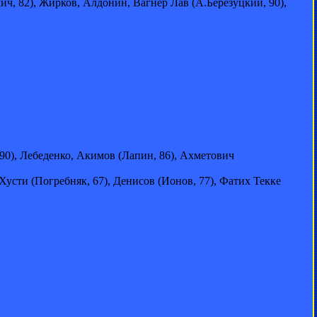
ч, 82), Жирков, Алдонин, Вагнер Лав (А.Березуцкий, 90),
0), Лебеденко, Акимов (Лапин, 86), Ахметович
сти (Погребняк, 67), Денисов (Ионов, 77), Фатих Текке