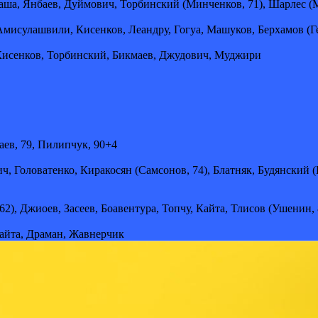
аша, Янбаев, Дуймович, Торбинский (Минченков, 71), Шарлес (
исулашвили, Кисенков, Леандру, Гогуа, Машуков, Берхамов (Гет
Кисенков, Торбинский, Бикмаев, Джудович, Муджири
аев, 79, Пилипчук, 90+4
ч, Головатенко, Киракосян (Самсонов, 74), Блатняк, Будянский 
, Джиоев, Засеев, Боавентура, Топчу, Кайта, Тлисов (Ушенин, 8
Кайта, Драман, Жавнерчик