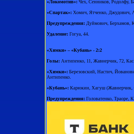
«Локомотив»:
Чех, Сенников, Родолфу, Б
«Спартак»:
Хомич, Ятченко, Джудович, Ам
Предупреждения:
Дуймович, Берхамов, 
Удаление:
Гогуа, 44.
«Химки» – «Кубань» - 2:2
Голы:
Антипенко, 11, Жавнерчик, 72, Кас
«Химки»:
Березовский, Настич, Йованови
Антипенко.
«Кубань»:
Карюкин, Хагуш (Жавнерчик, 62)
Предупреждения:
Головатенко, Траоре, 