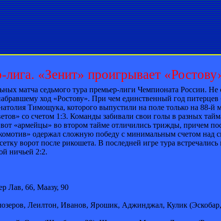
р-лига. «Зенит» проигрывает «Ростов
ьных матча седьмого тура премьер-лиги Чемпионата России. Не 
абравшему ход «Ростову». При чем единственный год питерцев бы
Анатолия Тимощука, которого выпустили на поле только на 88-й
тов» со счетом 1:3. Команды забивали свои голы в разных тай
от «армейцы» во втором тайме отличились трижды, причем пос
окомотив» одержал сложную победу с минимальным счетом над с
сетку ворот после рикошета. В последней игре тура встречалис
ой ничьей 2:2.
р Лав, 66, Маазу, 90
зеров, Леилтон, Иванов, Ярошик, Аджинджал, Кулик (Эскобар, 7