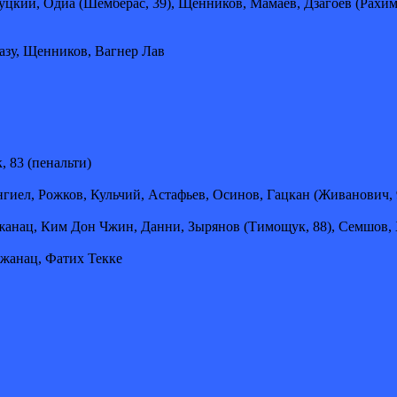
цкий, Одиа (Шемберас, 39), Щенников, Мамаев, Дзагоев (Рахими
зу, Щенников, Вагнер Лав
, 83 (пенальти)
ел, Рожков, Кульчий, Астафьев, Осинов, Гацкан (Живанович, 9
нац, Ким Дон Чжин, Данни, Зырянов (Тимощук, 88), Семшов, Ху
жанац, Фатих Текке