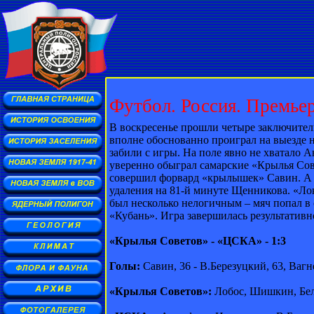
Футбол. Россия. Премье
В воскресенье прошли четыре заключител
вполне обоснованно проиграл на выезде н
забили с игры. На поле явно не хватало 
уверенно обыграл самарские «Крылья Сове
совершил форвард «крылышек» Савин. А в
удаления на 81-й минуте Щенникова. «Л
был несколько нелогичным – мяч попал в 
«Кубань». Игра завершилась результативн
«Крылья Советов» - «ЦСКА» - 1:3
Голы:
Савин, 36 - В.Березуцкий, 63, Вагне
«Крылья Советов»:
Лобос, Шишкин, Бело