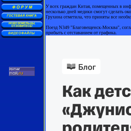
У всех граждан Китая, помещенных в инфе
несколько дней медики смогут сделать ок
Грухина отметила, что приняты все необх
Поезд N349 "Благовещенск-Москва", согла
прибыть с отставанием от графика.