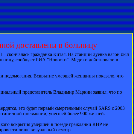
аной доставлены в больницу
 – скончалась гражданка Китая. На станции Зуевка вагон был
ольницу, сообщает РИА "Новости". Медики действовали в
ами недомогания. Вскрытие умершей женщины показало, что
ициальный представитель Владимир Маркин заявил, что по
вердятся, это будет первый смертельный случай SARS с 2003
 атипичной пневмонии, унесшей более 900 жизней.
какого вскрытия умершей в поезде гражданки КНР не
 провести лишь визуальный осмотр.