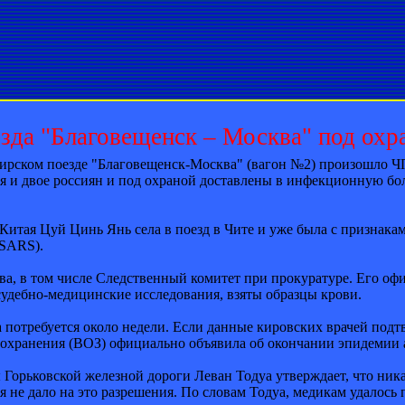
зда "Благовещенск – Москва" под охр
жирском поезде "Благовещенск-Москва" (вагон №2) произошло ЧП
тая и двое россиян и под охраной доставлены в инфекционную б
 Китая Цуй Цинь Янь села в поезд в Чите и уже была с признак
(SARS).
, в том числе Следственный комитет при прокуратуре. Его оф
удебно-медицинские исследования, взяты образцы крови.
 потребуется около недели. Если данные кировских врачей подт
воохранения (ВОЗ) официально объявила об окончании эпидемии
ы Горьковской железной дороги Леван Тодуа утверждает, что ни
я не дало на это разрешения. По словам Тодуа, медикам удалось