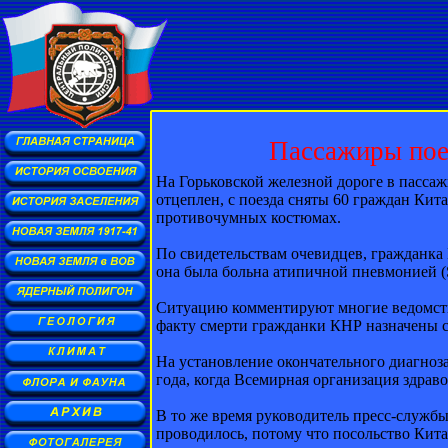
Пассажиры пое
На Горьковской железной дороге в пасса
отцеплен, с поезда сняты 60 граждан Ки
противочумных костюмах.
По свидетельствам очевидцев, гражданка
она была больна атипичной пневмонией 
Ситуацию комментируют многие ведомства
факту смерти гражданки КНР назначены с
На установление окончательного диагноза
года, когда Всемирная организация здра
В то же время руководитель пресс-служб
проводилось, потому что посольство Кита