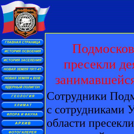
Подмосков
пресекли де
занимавшейся
Сотрудники Под
с сотрудниками 
области пресекли