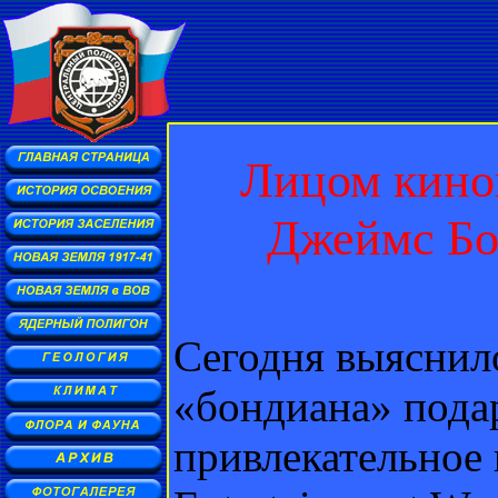
Лицом кино
Джеймс Бо
Сегодня выяснило
«бондиана» пода
привлекательное