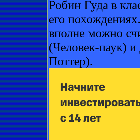
Робин Гуда в кла
его похождениях
вполне можно сч
(Человек-паук) и
Поттер).