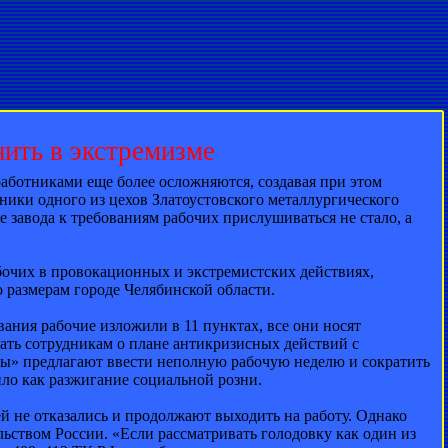
ить в экстремизме
аботниками еще более осложняются, создавая при этом
ики одного из цехов Златоустовского металлургического
 завода к требованиям рабочих прислушиваться не стало, а
абочих в провокационных и экстремистских действиях,
о размерам городе Челябинской области.
вания рабочие изложили в 11 пунктах, все они носят
ать сотрудникам о плане антикризисных действий с
ты» предлагают ввести неполную рабочую неделю и сократить
ило как разжигание социальной розни.
ей не отказались и продолжают выходить на работу. Однако
льством России. «Если рассматривать голодовку как один из