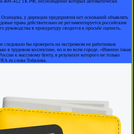
ьям 409–412 ТК РФ, несоблюдение которых автоматически
Осинцева, у дирекции предприятия нет оснований объявлять
удовые права действительно не регламентируется российским
ого руководства в прокуратуру сводится к просьбе оценить,
ре следовало бы проверить на экстремизм не работников
о в трудовом коллективе, но и во всем городе. «Именно такая
ссии к массовому бунту, в результате которого не только
URA.ru слова Тобалова.