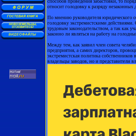
способов проведения забастовки, то поря
относит голодовку к разряду незаконных д
По мнению руководителя юридического от
голодовку экстремистскими действиями. О
трудовым законодательством, а так как уч
законно ли являться на работу на голодны
Между тем, как заявил член совета челяб
предприятия, а самих директоров, прово
экстремистская политика собственников в
владельцы заводов, но и представители вл