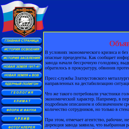
Объяв
В условиях экономического кризиса и бе
опасные прецеденты. Как сообщает инфор
завода начали бессрочную голодовку, выд
обратилось в прокуратуру, обвинив прот
Пресс-службы Златоустовского металлурги
направленных на дестабилизацию ситуации
Что же такого потребовали участники гол
экономический характер. Например, в пе
подробным описанием и обозначением сро
количество сотрудников, но только в сте
При этом, отмечает агентство, рабочие, 
дирекция завода заявила, что выбранная 