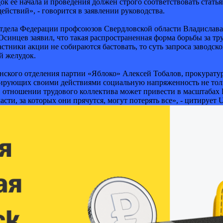
док ее начала и проведения должен строго соответствовать стат
ействий», - говорится в заявлении руководства.
дела Федерации профсоюзов Свердловской области Владислава 
синцев заявил, что такая распространенная форма борьбы за тр
астники акции не собираются бастовать, то суть запроса заводск
й желудок.
инского отделения партии «Яблоко» Алексей Тобалов, прокурату
цирующих своими действиями социальную напряженность не тольк
 отношении трудового коллектива может привести в масштабах Ро
асти, за которых они прячутся, могут потерять все», - цитирует 