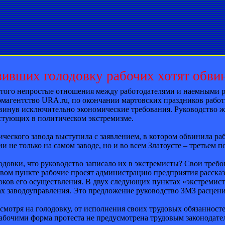
ивших голодовку рабочих хотят обвин
з того непростые отношения между работодателями и наемными р
магентство URA.ru, по окончании мартовских праздников работн
винув исключительно экономические требования. Руководство же
естующих в политическом экстремизме.
ческого завода выступила с заявлением, в котором обвинила р
 не только на самом заводе, но и во всем Златоусте – третьем п
одовки, что руководство записало их в экстремисты? Свои требо
рвом пункте рабочие просят администрацию предприятия рассказ
ков его осуществления. В двух следующих пунктах «экстремис
нах заводоуправления. Это предложение руководство ЗМЗ расцен
несмотря на голодовку, от исполнения своих трудовых обязанност
рабочими форма протеста не предусмотрена трудовым законодате