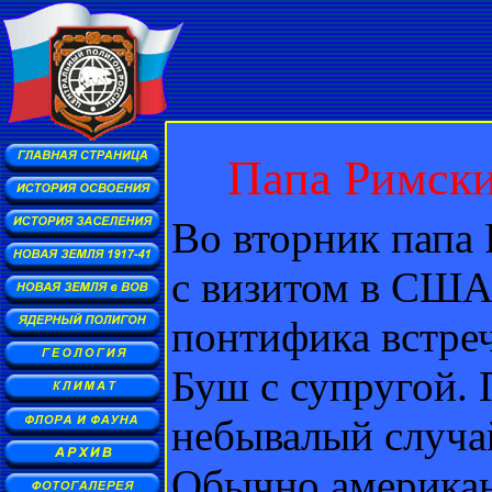
Папа Римски
Во вторник папа
с визитом в СШ
понтифика встр
Буш с супругой. 
небывалый случай
Обычно американ