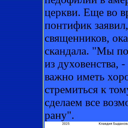
церкви. Еще во 
понтифик заявил,
священников, ока
скандала. "Мы п
из духовенства, 
важно иметь хор
стремиться к том
сделаем все возм
рану".