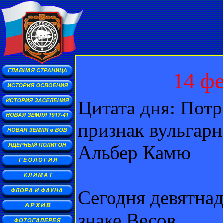
14 ф
Цитата дня: Потр
признак вульгарн
Альбер Камю
Сегодня девятна
знаке Весов.