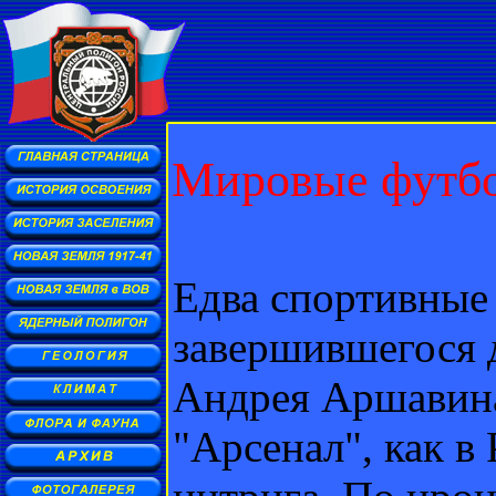
Мировые футбо
Едва спортивные
завершившегося 
Андрея Аршавина
"Арсенал", как в