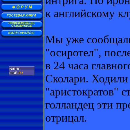
интрига. По ирон
к английскому клу
Мы уже сообщали
"осиротел", посл
в 24 часа главно
Сколари. Ходили 
"аристократов" с
голландец эти п
отрицал.