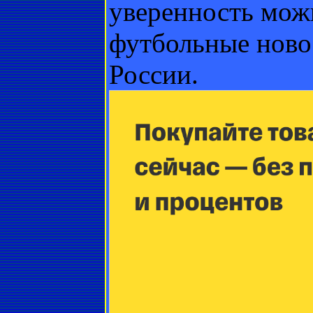
уверенность можн
футбольные ново
России.