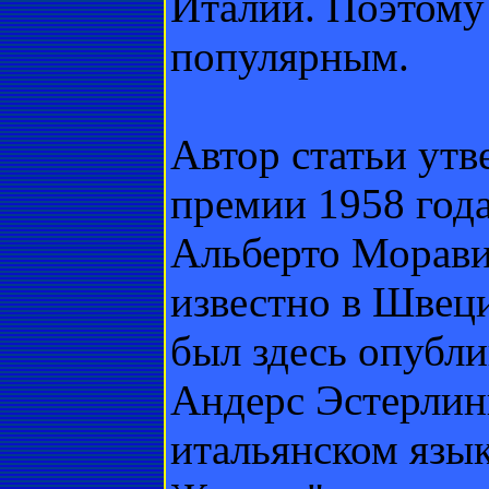
Италии. Поэтому 
популярным.
Автор статьи утв
премии 1958 года
Альберто Морави
известно в Швеци
был здесь опубл
Андерс Эстерлин
итальянском язык