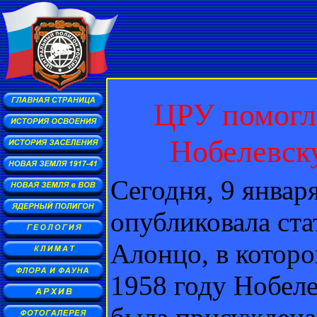
ЦРУ помогло
Нобелевск
Сегодня, 9 января
опубликовала ст
Алонцо, в которой
1958 году Нобеле