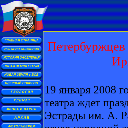
Петербуржцев 
Ир
19 января 2008 г
театра ждет празд
Эстрады им. А. Р