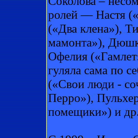
Соколова – несом
ролей — Настя (
(«Два клена»), 
мамонта»), Дюшк
Офелия («Гамлет
гуляла сама по с
(«Свои люди - со
Перро»), Пульхе
помещики») и др