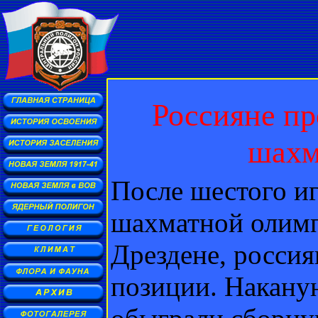
Россияне пр
шахм
После шестого и
шахматной олимп
Дрездене, росси
позиции. Накану