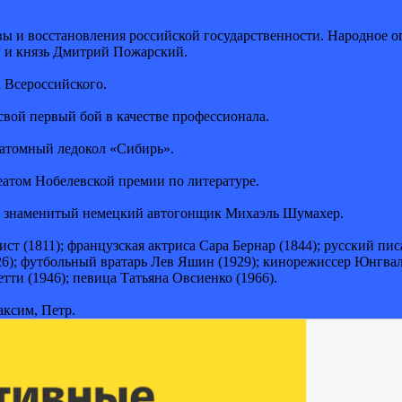
вы и восстановления российской государственности. Народное оп
 и князь Дмитрий Пожарский.
а Всероссийского.
свой первый бой в качестве профессионала.
 атомный ледокол «Сибирь».
еатом Нобелевской премии по литературе.
те знаменитый немецкий автогонщик Михаэль Шумахер.
ист (1811); французская актриса Сара Бернар (1844); русский п
26); футбольный вратарь Лев Яшин (1929); кинорежиссер Юнгвал
тти (1946); певица Татьяна Овсиенко (1966).
аксим, Петр.