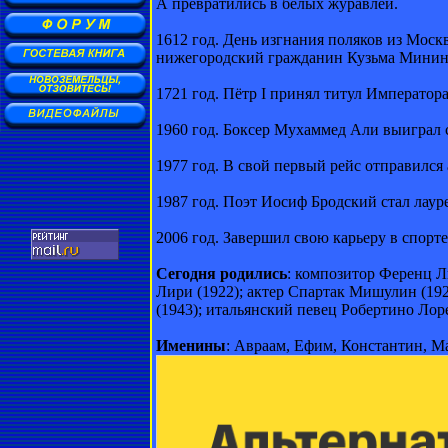
А превратились в белых журавлей.
1612 год. День изгнания поляков из Моск
нижегородский гражданин Кузьма Минин
1721 год. Пётр I принял титул Император
1960 год. Боксер Мухаммед Али выиграл 
1977 год. В свой первый рейс отправился
1987 год. Поэт Иосиф Бродский стал лаур
2006 год. Завершил свою карьеру в спор
Сегодня родились
: композитор Ференц Л
Лири (1922); актер Спартак Мишулин (19
(1943); итальянский певец Робертино Лоре
Именины
: Авраам, Ефим, Константин, М