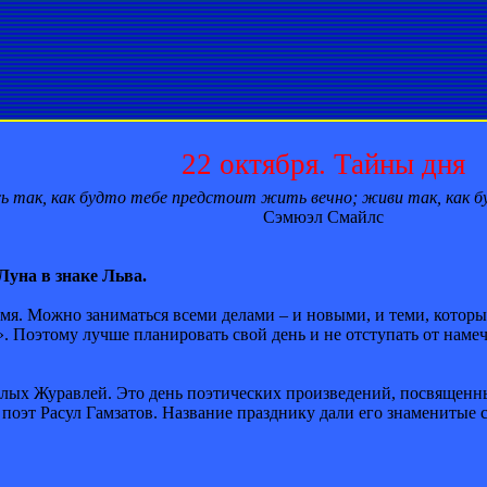
22 октября. Тайны дня
ь так, как будто тебе предстоит жить вечно; живи так, как 
Сэмюэл Смайлс
Луна в знаке Льва.
емя. Можно заниматься всеми делами – и новыми, и теми, которы
. Поэтому лучше планировать свой день и не отступать от намече
елых Журавлей. Это день поэтических произведений, посвященн
оэт Расул Гамзатов. Название празднику дали его знаменитые 