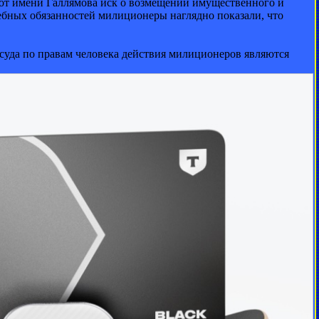
 от имени Галлямова иск о возмещении имущественного и
бных обязанностей милиционеры наглядно показали, что
 суда по правам человека действия милиционеров являются