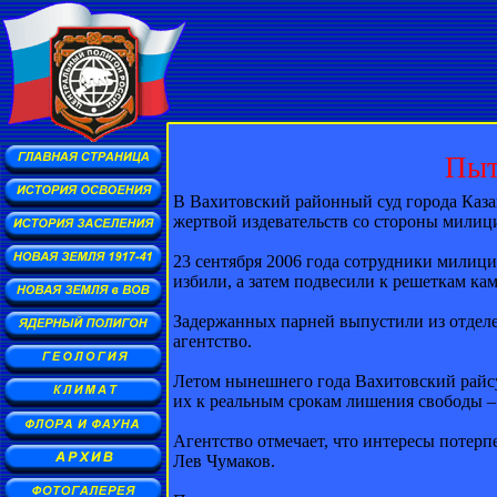
Пыт
В Вахитовский районный суд города Казан
жертвой издевательств со стороны милици
23 сентября 2006 года сотрудники милици
избили, а затем подвесили к решеткам кам
Задержанных парней выпустили из отделе
агентство.
Летом нынешнего года Вахитовский райс
их к реальным срокам лишения свободы –
Агентство отмечает, что интересы потер
Лев Чумаков.