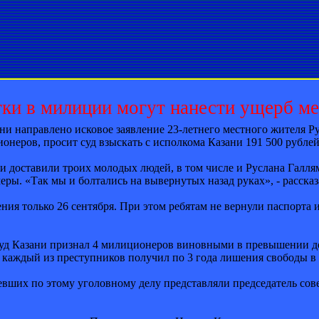
ки в милиции могут нанести ущерб м
и направлено исковое заявление 23-летнего местного жителя Ру
онеров, просит суд взыскать с исполкома Казани 191 500 рублей
и доставили троих молодых людей, в том числе и Руслана Галля
еры. «Так мы и болтались на вывернутых назад руках», - расска
ния только 26 сентября. При этом ребятам не вернули паспорта
уд Казани признал 4 милиционеров виновными в превышении 
 каждый из преступников получил по 3 года лишения свободы в
певших по этому уголовному делу представляли председатель со