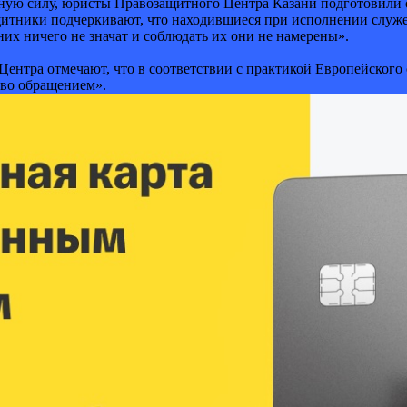
онную силу, юристы Правозащитного Центра Казани подготовили
щитники подчеркивают, что находившиеся при исполнении служе
них ничего не значат и соблюдать их они не намерены».
Центра отмечают, что в соответствии с практикой Европейского
во обращением».