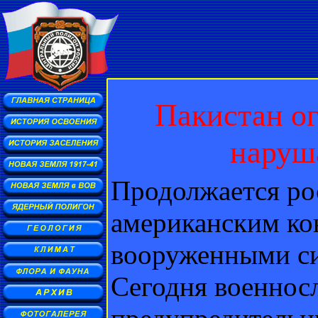
Пакистан о
наруш
Продолжается ро
американским ко
вооруженными си
Сегодня военнос