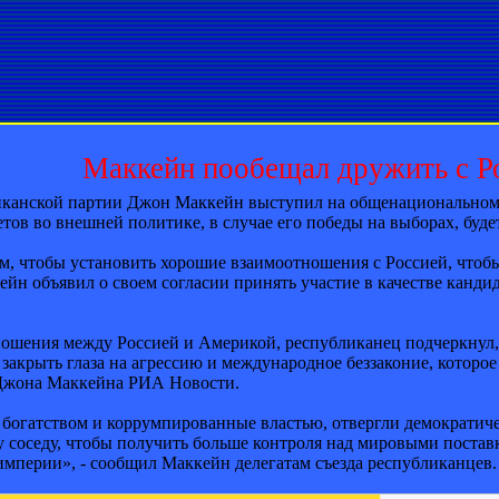
Маккейн пообещал дружить с Р
канской партии Джон Маккейн выступил на общенациональном п
тов во внешней политике, в случае его победы на выборах, буд
тем, чтобы установить хорошие взаимоотношения с Россией, что
йн объявил о своем согласии принять участие в качестве канди
ношения между Россией и Америкой, республиканец подчеркнул,
закрыть глаза на агрессию и международное беззаконие, которое
а Джона Маккейна РИА Новости.
огатством и коррумпированные властью, отвергли демократиче
 соседу, чтобы получить больше контроля над мировыми поставк
мперии», - сообщил Маккейн делегатам съезда республиканцев.