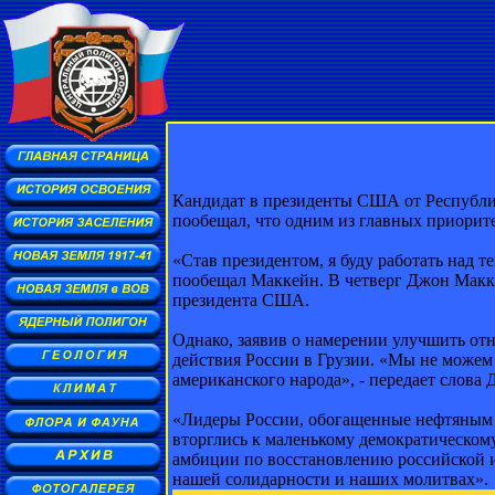
Кандидат в президенты США от Республи
пообещал, что одним из главных приорите
«Став президентом, я буду работать над 
пообещал Маккейн. В четверг Джон Макке
президента США.
Однако, заявив о намерении улучшить от
действия России в Грузии. «Мы не можем 
американского народа», - передает слов
«Лидеры России, обогащенные нефтяным б
вторглись к маленькому демократическому
амбиции по восстановлению российской и
нашей солидарности и наших молитвах».