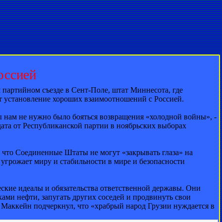
оссией
артийном съезде в Сент-Поле, штат Миннесота, где
ет установление хороших взаимоотношений с Россией.
бы нам не нужно было бояться возвращения «холодной войны», -
дата от Республиканской партии в ноябрьских выборах
 что Соединенные Штаты не могут «закрывать глаза» на
 угрожает миру и стабильности в мире и безопасности
ские идеалы и обязательства ответственной державы. Они
ами нефти, запугать других соседей и продвинуть свои
 Маккейн подчеркнул, что «храбрый народ Грузии нуждается в