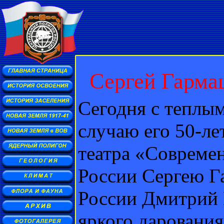
Сергей Гарма
Сегодня с теплы
случаю его 50-ле
театра «Совреме
России Сергею Г
России Дмитрий М
яркого дарования