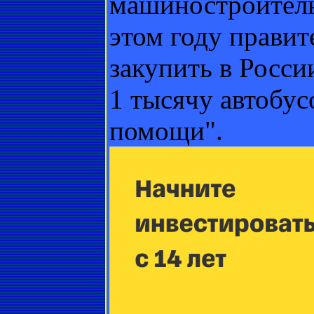
машиностроитель
этом году правит
закупить в Росс
1 тысячу автобу
помощи".