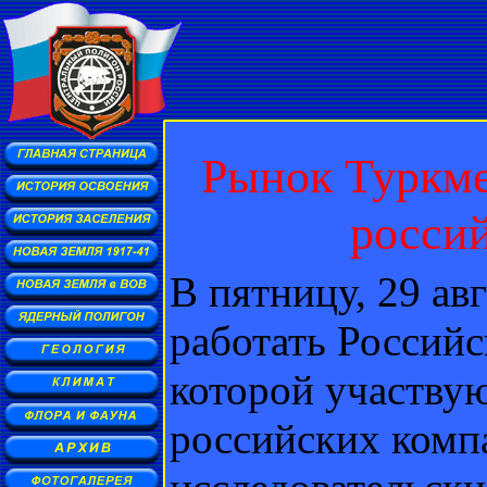
Рынок Туркме
росси
В пятницу, 29 ав
работать Российс
которой участвую
российских комп